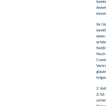
beein
Annekt
beson
Ihr G
inmit
einen
erfah
NetEn
Noch 
Commi
Vertr
glaub
folge
2. Vul
Z. hd
siche
Perro