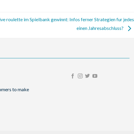
e roulette im Spielbank gewinnt: Infos ferner Strategien fur jedes
einen Jahresabschluss?
wcomers to make