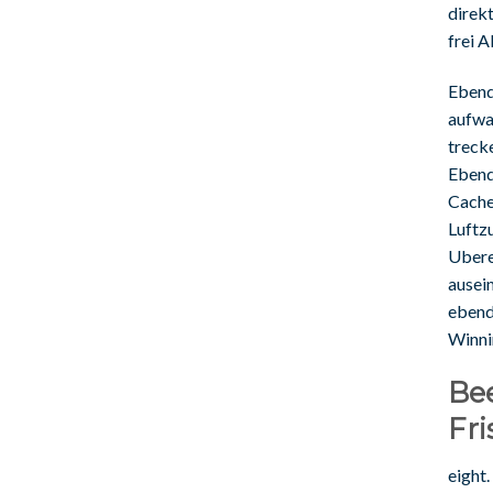
direk
frei A
Ebend
aufwa
treck
Ebend
Cache
Luftzu
Ubere
ausei
ebend
Winni
Be
Fri
eight