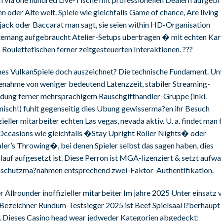
 oder Alte welt. Spiele wie gleichfalls Game of chance, Are living
jack oder Baccarat man sagt, sie seien within HD-Organisation
temang aufgebraucht Atelier-Setups ubertragen � mit echten Kar
 Roulettetischen ferner zeitgesteuerten Interaktionen. ???
es VulkanSpiele doch auszeichnet? Die technische Fundament. Un
fenahme von weniger bedeutend Latenzzeit, stabiler Streaming-
dung ferner mehrsprachigem Rauschgifthandler-Gruppe (inkl.
nisch!) fuhlt gegenseitig dies Ubung gewisserma?en ihr Besuch
zieller mitarbeiter echten Las vegas, nevada aktiv. U. a. findet man 
Occasions wie gleichfalls �Stay Upright Roller Nights� oder
er’s Throwing�, bei denen Spieler selbst das sagen haben, dies
lauf aufgesetzt ist. Diese Perron ist MGA-lizenziert & setzt aufwa
schutzma?nahmen entsprechend zwei-Faktor-Authentifikation.
er Allrounder inoffizieller mitarbeiter Im jahre 2025 Unter einsatz 
Bezeichner Rundum-Testsieger 2025 ist Beef Spielsaal i?berhaupt
l. Dieses Casino head wear jedweder Kategorien abgedeckt: