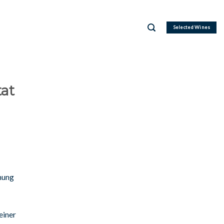
Selected Wines
tat
mung
einer