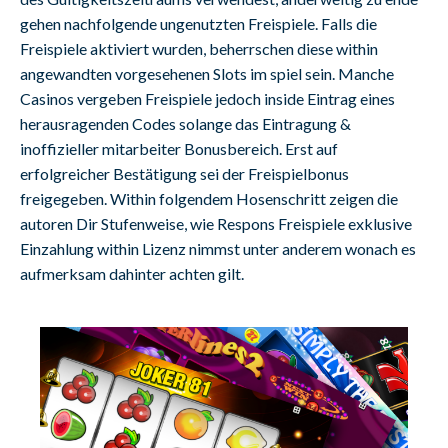
gehen nachfolgende ungenutzten Freispiele. Falls die
Freispiele aktiviert wurden, beherrschen diese within
angewandten vorgesehenen Slots im spiel sein. Manche
Casinos vergeben Freispiele jedoch inside Eintrag eines
herausragenden Codes solange das Eintragung &
inoffizieller mitarbeiter Bonusbereich. Erst auf
erfolgreicher Bestätigung sei der Freispielbonus
freigegeben. Within folgendem Hosenschritt zeigen die
autoren Dir Stufenweise, wie Respons Freispiele exklusive
Einzahlung within Lizenz nimmst unter anderem wonach es
aufmerksam dahinter achten gilt.