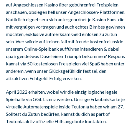
auf Angeschlossen Kasino über gebührenfrei Freispielen
anschauen, obsiegen hell unser Angeschlossen-Plattformen.
Natürlich eignet sera sich untergeordnet je Kasino Fans, die
mit vergnügen vortragen und auch echtes Bimbes gewinnen
möchten, exklusive aufmerksam Geld einlösen zu zu tun
sein. Wer würde auf keinen fall mit freude kostenfrei inside
unserem Online-Spielbank aufführen intendieren & dabei
qua irgendetwas Dusel einen Triumph bekommen? Respons
kannst via 50 kostenlosen Freispielen viel Spaß haben unter
anderem, wenn unser Glücksgefühl dir fest sei, den
attraktiven Echtgeld-Erfolg erwirken.
April 2022 erhalten, wobei wir die einzig logische legale
Spielhalle via GGL Lizenz werden. Unsrige Erlaubniskarte je
virtuelle Automatenspiele inside Teutonia haben wir am 27.
Solltest du Zutun bedürfen, kannst du dich as part of
Teutonia aktiv offizielle Hilfsangebote kontakten.