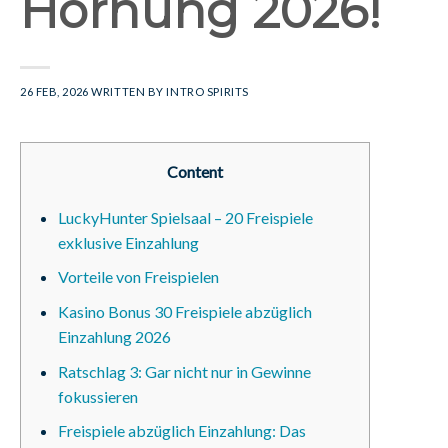
Hornung 2026!
26 FEB, 2026
WRITTEN BY
INTRO SPIRITS
Content
LuckyHunter Spielsaal – 20 Freispiele
exklusive Einzahlung
Vorteile von Freispielen
Kasino Bonus 30 Freispiele abzüglich
Einzahlung 2026
Ratschlag 3: Gar nicht nur in Gewinne
fokussieren
Freispiele abzüglich Einzahlung: Das