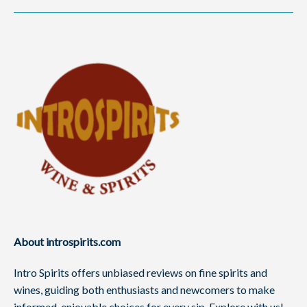
About introspirits.com
Intro Spirits offers unbiased reviews on fine spirits and
wines, guiding both enthusiasts and newcomers to make
informed, enjoyable choices for every sip. Explore with us!