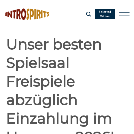
Skip
to
Selected
Wines
content
Unser besten
Spielsaal
Freispiele
abzüglich
Einzahlung im