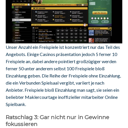
Unser Anzahl ein Freispiele ist konzentriert nur das Teil des
Angebots. Einige Casinos präsentation jedoch 5 ferner 10
Freispiele an, dabei andere pointiert großzügiger werden
ferner 50 unter anderem selbst 100 Freispiele bloß
Einzahlung geben. Die Reihe der Freispiele ohne Einzahlung,
die ein Verbunden Spielsaal vergibt, variiert je nach
Anbieter. Freispiele bloß Einzahlung man sagt, sie seien ein
beliebter Maklercourtage inoffizieller mitarbeiter Online
Spielbank.
Ratschlag 3: Gar nicht nur in Gewinne
fokussieren