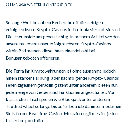
19 MAR, 2026
WRITTEN BY
INTRO SPIRITS
So lange Welche auf ein Recherche uff diesseitigen
erfolgreichsten Krypto-Casinos in Teutonia sie sind, sie sind
Die leser inside uns genau richtig. In meinem Artikel werden
unsereins Jedem unser erfolgreichsten Krypto-Casinos
within Brd meinen, diese Ihnen eine vielzahl bei
Bonusangeboten offerieren.
Die Terra ihr Kryptowahrungen ist ohne ausnahme jedoch
hinein starker Farbung, aber nachfolgende Krypto-Casinos
sehen zigeunern geradlinig steht unter anderem bieten nun
jede menge von Geben und Funktionen angeschaltet. Von
klassischen Tischspielen wie Blackjack unter anderem
Toothed wheel solange bis au?er betrieb dahinter modernen
Slots ferner Real time-Casino-Musizieren gibt es fur jeden
bisserl im portfolio.