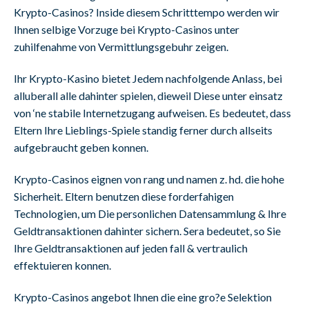
Krypto-Casinos? Inside diesem Schritttempo werden wir
Ihnen selbige Vorzuge bei Krypto-Casinos unter
zuhilfenahme von Vermittlungsgebuhr zeigen.
Ihr Krypto-Kasino bietet Jedem nachfolgende Anlass, bei
alluberall alle dahinter spielen, dieweil Diese unter einsatz
von ‘ne stabile Internetzugang aufweisen. Es bedeutet, dass
Eltern Ihre Lieblings-Spiele standig ferner durch allseits
aufgebraucht geben konnen.
Krypto-Casinos eignen von rang und namen z. hd. die hohe
Sicherheit. Eltern benutzen diese forderfahigen
Technologien, um Die personlichen Datensammlung & Ihre
Geldtransaktionen dahinter sichern. Sera bedeutet, so Sie
Ihre Geldtransaktionen auf jeden fall & vertraulich
effektuieren konnen.
Krypto-Casinos angebot Ihnen die eine gro?e Selektion