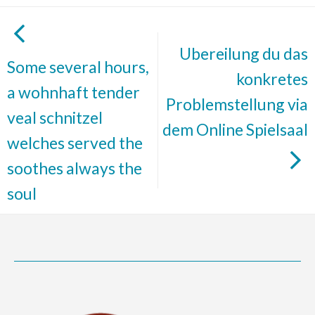
Ubereilung du das
Some several hours,
konkretes
a wohnhaft tender
Problemstellung via
veal schnitzel
dem Online Spielsaal
welches served the
soothes always the
soul