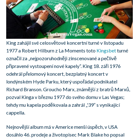
King zahájil své celosvětové koncertní turné v listopadu
1977 a Robert Hilburn z La Moments toto
Kingsbet
turné
označil za „nejpozoruhodněji zinscenované a pečlivě
připravené vystoupení nové kapely“. King 18. září 1976
odehrál přelomový koncert, bezplatný koncert v
londýnském Hyde Parku, který uspořádal podnikatel
Richard Branson. Groucho Marx, známější z bratrů Marxů,
pozval Kinga v březnu 1977 do svého domu v Las Vegas;
tehdy mu kapela poděkovala a zahrál „'39“ s vynikající
cappella.
Nejnovější album má v Americe menší úspěch, v USA
dosáhlo 46. prodeje a životopisec Mark Blake ho popsal