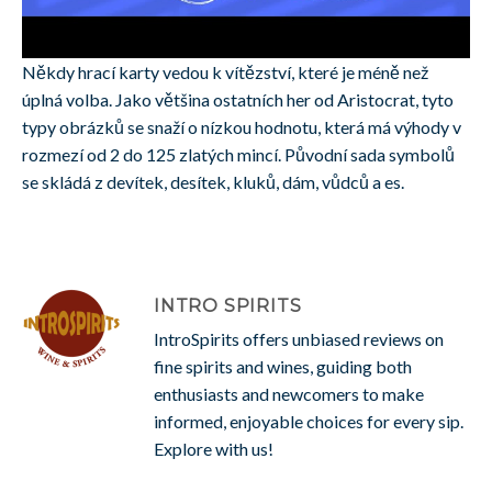
Někdy hrací karty vedou k vítězství, které je méně než
úplná volba. Jako většina ostatních her od Aristocrat, tyto
typy obrázků se snaží o nízkou hodnotu, která má výhody v
rozmezí od 2 do 125 zlatých mincí. Původní sada symbolů
se skládá z devítek, desítek, kluků, dám, vůdců a es.
INTRO SPIRITS
IntroSpirits offers unbiased reviews on
fine spirits and wines, guiding both
enthusiasts and newcomers to make
informed, enjoyable choices for every sip.
Explore with us!