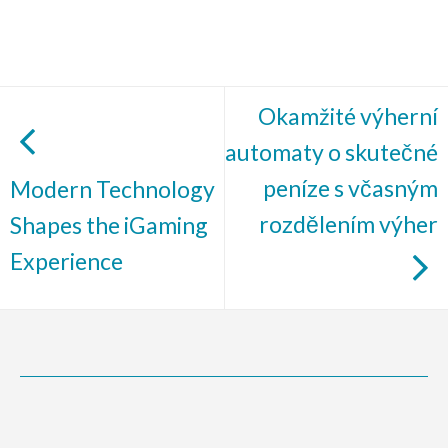
Okamžité výherní
automaty o skutečné
peníze s včasným
Modern Technology
rozdělením výher
Shapes the iGaming
Experience