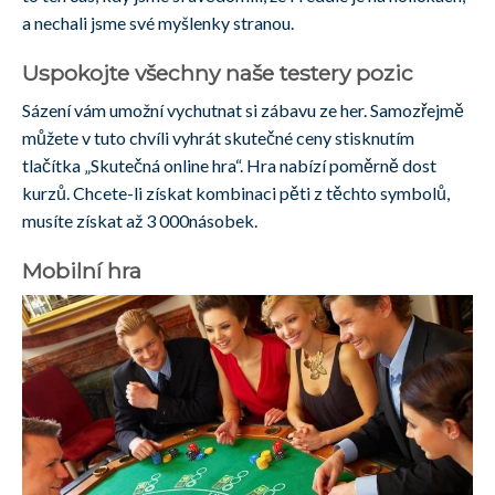
a nechali jsme své myšlenky stranou.
Uspokojte všechny naše testery pozic
Sázení vám umožní vychutnat si zábavu ze her. Samozřejmě
můžete v tuto chvíli vyhrát skutečné ceny stisknutím
tlačítka „Skutečná online hra“. Hra nabízí poměrně dost
kurzů. Chcete-li získat kombinaci pěti z těchto symbolů,
musíte získat až 3 000násobek.
Mobilní hra