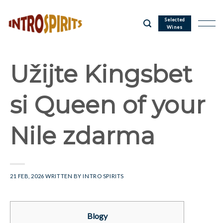
Skip
to
Selected
Wines
content
Užijte Kingsbet
si Queen of your
Nile zdarma
21 FEB, 2026
WRITTEN BY
INTRO SPIRITS
Blogy