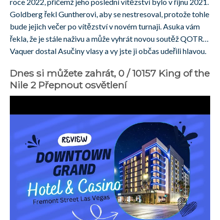
roce 2022, přičemž jeho poslední vítězství bylo v říjnu 2021.
Goldberg řekl Guntherovi, aby se nestresoval, protože tohle
bude jejich večer po vítězství v novém turnaji. Asuka vám
řekla, že je stále naživu a může vyhrát novou soutěž QOTR…
Vaquer dostal Asučiny vlasy a vy jste ji občas udeřili hlavou.
Dnes si můžete zahrát, 0 / 10157 King of the
Nile 2 Přepnout osvětlení