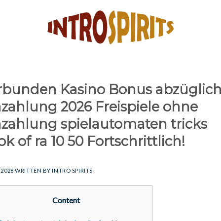
rbunden Kasino Bonus abzüglic
nzahlung 2026 Freispiele ohne
nzahlung spielautomaten tricks
k of ra 10 50 Fortschrittlich!
 2026
WRITTEN BY
INTRO SPIRITS
Content