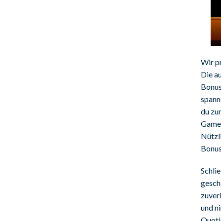
Wir p
Die au
Bonus
spann
du zu
Games
Nützl
Bonus
Schli
gesch
zuverl
und n
Quoti