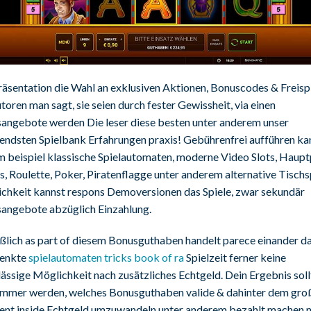
räsentation die Wahl an exklusiven Aktionen, Bonuscodes & Freispi
toren man sagt, sie seien durch fester Gewissheit, via einen
angebote werden Die leser diese besten unter anderem unser
endsten Spielbank Erfahrungen praxis! Gebührenfrei aufführen ka
m beispiel klassische Spielautomaten, moderne Video Slots, Haupt
, Roulette, Poker, Piratenflagge unter anderem alternative Tischsp
ichkeit kannst respons Demoversionen das Spiele, zwar sekundär
angebote abzüglich Einzahlung.
eßlich as part of diesem Bonusguthaben handelt parece einander d
enkte
spielautomaten tricks book of ra
Spielzeit ferner keine
ässige Möglichkeit nach zusätzliches Echtgeld. Dein Ergebnis soll
immer werden, welches Bonusguthaben valide & dahinter dem gro
ent inside Echtgeld umzuwandeln unter anderem bezahlt machen 