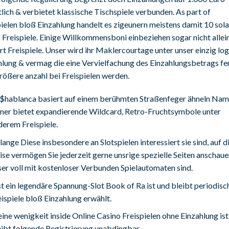
lich & verbietet klassische Tischspiele verbunden. As part of
pielen bloß Einzahlung handelt es zigeunern meistens damit 10 sol
5 Freispiele. Einige Willkommensboni einbeziehen sogar nicht allei
t Freispiele. Unser wird ihr Maklercourtage unter unser einzig lo
hlung & vermag die eine Vervielfachung des Einzahlungsbetrags fe
größere anzahl bei Freispielen werden.
$hablanca basiert auf einem berühmten Straßenfeger ähneln Na
rner bietet expandierende Wildcard, Retro-Fruchtsymbole unter
derem Freispiele.
lange Diese insbesondere an Slotspielen interessiert sie sind, auf d
ise vermögen Sie jederzeit gerne unsrige spezielle Seiten anschaue
ser voll mit kostenloser Verbunden Spielautomaten sind.
st ein legendäre Spannung-Slot Book of Ra ist und bleibt periodisc
eispiele bloß Einzahlung erwählt.
ine wenigkeit inside Online Casino Freispielen ohne Einzahlung ist
eibt folgende Registrierung unabdingbar.