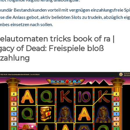
kundär Bestandskunden vorteil mit vergnügen einzahlungsfreie Spi
se die Anlass gebot, aktiv beliebten Slots zu trudeln, abzüglich ei
mbes einsetzen nach sollen.
elautomaten tricks book of ra |
acy of Dead: Freispiele bloß
nzahlung