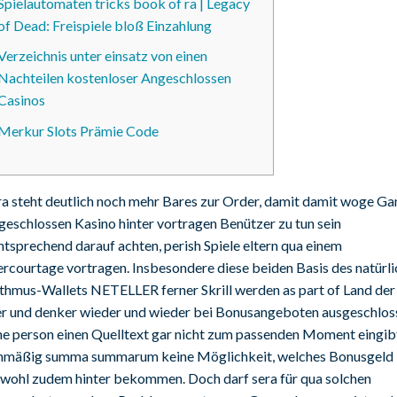
Spielautomaten tricks book of ra | Legacy
of Dead: Freispiele bloß Einzahlung
Verzeichnis unter einsatz von einen
Nachteilen kostenloser Angeschlossen
Casinos
Merkur Slots Prämie Code
a steht deutlich noch mehr Bares zur Order, damit damit woge G
geschlossen Kasino hinter vortragen Benützer zu tun sein
tsprechend darauf achten, perish Spiele eltern qua einem
rcourtage vortragen. Insbesondere diese beiden Basis des natürl
ithmus-Wallets NETELLER ferner Skrill werden as part of Land der
er und denker wieder und wieder bei Bonusangeboten ausgeschlos
e person einen Quelltext gar nicht zum passenden Moment eingibt
nmäßig summa summarum keine Möglichkeit, welches Bonusgeld
hwohl zudem hinter bekommen. Doch darf sera für qua solchen