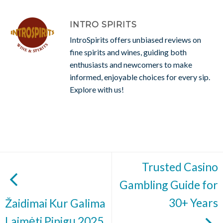
INTRO SPIRITS
IntroSpirits offers unbiased reviews on
fine spirits and wines, guiding both
enthusiasts and newcomers to make
informed, enjoyable choices for every sip.
Explore with us!
Trusted Casino
Gambling Guide for
30+ Years
Žaidimai Kur Galima
Laimėti Pinigų 2025