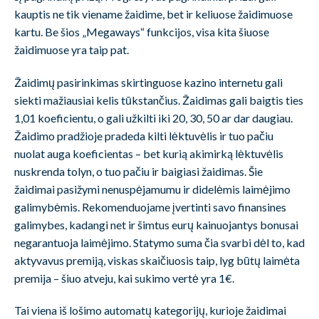
kauptis ne tik viename žaidime, bet ir keliuose žaidimuose
kartu. Be šios „Megaways“ funkcijos, visa kita šiuose
žaidimuose yra taip pat.
Žaidimų pasirinkimas skirtinguose kazino internetu gali
siekti mažiausiai kelis tūkstančius. Žaidimas gali baigtis ties
1,01 koeficientu, o gali užkilti iki 20, 30, 50 ar dar daugiau.
Žaidimo pradžioje pradeda kilti lėktuvėlis ir tuo pačiu
nuolat auga koeficientas – bet kurią akimirką lėktuvėlis
nuskrenda tolyn, o tuo pačiu ir baigiasi žaidimas. Šie
žaidimai pasižymi nenuspėjamumu ir didelėmis laimėjimo
galimybėmis. Rekomenduojame įvertinti savo finansines
galimybes, kadangi net ir šimtus eurų kainuojantys bonusai
negarantuoja laimėjimo. Statymo suma čia svarbi dėl to, kad
aktyvavus premiją, viskas skaičiuosis taip, lyg būtų laimėta
premija – šiuo atveju, kai sukimo vertė yra 1€.
Tai viena iš lošimo automatų kategorijų, kurioje žaidimai