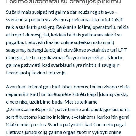
Lošimo automatai su premijos pirkimu
Su žaidimais susipažinti galima dar neužsiregistravus –
svetainėse pasiūla yra visiems prieinama, tik norint žaisti,
reikia susikurti paskyrą. Renkantis lošimų operatorių, reikia
atkreipti dėmesį į tai, kokiais būdais galima susisiekti su
pagalba. Lietuviski kazino online suteikia maksimalų
saugumą, kadangi žaidėjai lietuviškose svetainėse turi LPT
užnugarį, be to, reguliavimas čia yra itin griežtas. Iš karto
galime pažymėti, kad svarbiausia yra rinktis iš saugių ir
licencijuotų kazino Lietuvoje.
Azartiniai lošimai gali būti labai įdomūs, tačiau visada reikia
nepamiršti, kad į tai turėtumėte žiūrėti kaip į įdomią veiklą,
o ne pinigų uždirbimo būdą. Mes suteikiame
„OnlineCasinoReports“ patvirtinimo antspaudą geriausioms
sertifikuotoms kazino ir lošimų svetainėms, kurios itin gerai
išlaiko mūsų testus. Svarbu pažymėti, kad šiuo metu pagal
Lietuvos jurisdikciją galima organizuoti ir vykdyti online