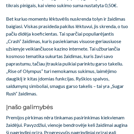
tikrais pinigais, kai vieno sukimo suma nustatyta 0,50€.
Bet kuriuo momentu lėktuvėlis nuskrenda tolyn ir žaidimas
baigiasi. Viskas prasideda pakilus lėktuvui, jis skrenda, o tuo
pačiu didėja koeficientas. Tai sparčiai populiarėjantis
„Crash“ žaidimas, kuris pasiekiamas visuose geriausiuose
užsienyje veikiančiuose kazino internete. Tai užburiančia
kosmoso tematika sukurtas žaidimas, kuris žavi savo
paprastumu, tačiau įtraukia puikiai parinktu garso takeliu.
„Rise of Olympus“ turi nemokamus sukimus, laimėjimo
daugiklį ir kitas įdomias funkcijas. Ryškios spalvos,
saldumynų simboliai, smagus garso takelis – tai yra „Sugar
Rush“ žaidimas.
Įnašo galimybės
Premijos pirkimas nėra tinkamas pasirinkimas kiekvienam
žaidėjui. Pavyzdžiui, vienoje bendrovėje keli žaidimai augina
šį pagrindinį prizą. Progresyvūs pagrindiniai prizai gali