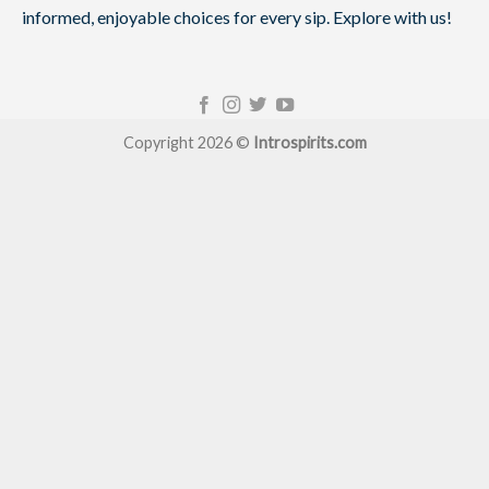
informed, enjoyable choices for every sip. Explore with us!
Copyright 2026 ©
Introspirits.com