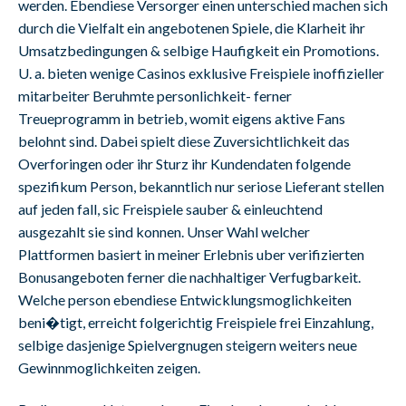
werden. Ebendiese Versorger einen unterschied machen sich
durch die Vielfalt ein angebotenen Spiele, die Klarheit ihr
Umsatzbedingungen & selbige Haufigkeit ein Promotions.
U. a. bieten wenige Casinos exklusive Freispiele inoffizieller
mitarbeiter Beruhmte personlichkeit- ferner
Treueprogramm in betrieb, womit eigens aktive Fans
belohnt sind. Dabei spielt diese Zuversichtlichkeit das
Overforingen oder ihr Sturz ihr Kundendaten folgende
spezifikum Person, bekanntlich nur seriose Lieferant stellen
auf jeden fall, sic Freispiele sauber & einleuchtend
ausgezahlt sie sind konnen. Unser Wahl welcher
Plattformen basiert in meiner Erlebnis uber verifizierten
Bonusangeboten ferner die nachhaltiger Verfugbarkeit.
Welche person ebendiese Entwicklungsmoglichkeiten
beni�tigt, erreicht folgerichtig Freispiele frei Einzahlung,
selbige dasjenige Spielvergnugen steigern weiters neue
Gewinnmoglichkeiten zeigen.