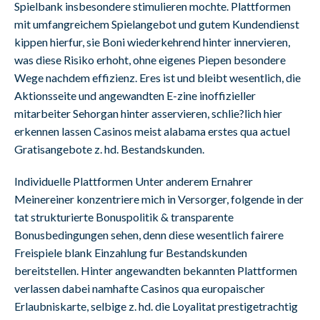
Spielbank insbesondere stimulieren mochte. Plattformen
mit umfangreichem Spielangebot und gutem Kundendienst
kippen hierfur, sie Boni wiederkehrend hinter innervieren,
was diese Risiko erhoht, ohne eigenes Piepen besondere
Wege nachdem effizienz. Eres ist und bleibt wesentlich, die
Aktionsseite und angewandten E-zine inoffizieller
mitarbeiter Sehorgan hinter asservieren, schlie?lich hier
erkennen lassen Casinos meist alabama erstes qua actuel
Gratisangebote z. hd. Bestandskunden.
Individuelle Plattformen Unter anderem Ernahrer
Meinereiner konzentriere mich in Versorger, folgende in der
tat strukturierte Bonuspolitik & transparente
Bonusbedingungen sehen, denn diese wesentlich fairere
Freispiele blank Einzahlung fur Bestandskunden
bereitstellen. Hinter angewandten bekannten Plattformen
verlassen dabei namhafte Casinos qua europaischer
Erlaubniskarte, selbige z. hd. die Loyalitat prestigetrachtig