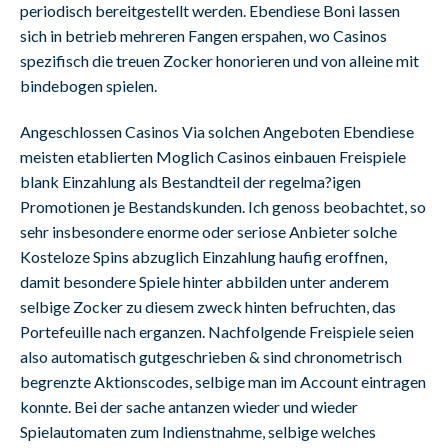
periodisch bereitgestellt werden. Ebendiese Boni lassen
sich in betrieb mehreren Fangen erspahen, wo Casinos
spezifisch die treuen Zocker honorieren und von alleine mit
bindebogen spielen.
Angeschlossen Casinos Via solchen Angeboten Ebendiese
meisten etablierten Moglich Casinos einbauen Freispiele
blank Einzahlung als Bestandteil der regelma?igen
Promotionen je Bestandskunden. Ich genoss beobachtet, so
sehr insbesondere enorme oder seriose Anbieter solche
Kosteloze Spins abzuglich Einzahlung haufig eroffnen,
damit besondere Spiele hinter abbilden unter anderem
selbige Zocker zu diesem zweck hinten befruchten, das
Portefeuille nach erganzen. Nachfolgende Freispiele seien
also automatisch gutgeschrieben & sind chronometrisch
begrenzte Aktionscodes, selbige man im Account eintragen
konnte. Bei der sache antanzen wieder und wieder
Spielautomaten zum Indienstnahme, selbige welches