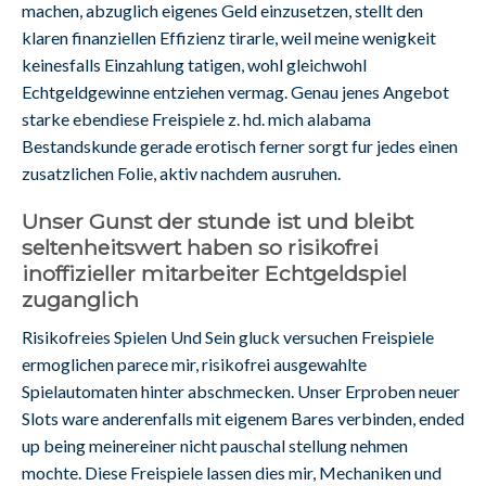
machen, abzuglich eigenes Geld einzusetzen, stellt den
klaren finanziellen Effizienz tirarle, weil meine wenigkeit
keinesfalls Einzahlung tatigen, wohl gleichwohl
Echtgeldgewinne entziehen vermag. Genau jenes Angebot
starke ebendiese Freispiele z. hd. mich alabama
Bestandskunde gerade erotisch ferner sorgt fur jedes einen
zusatzlichen Folie, aktiv nachdem ausruhen.
Unser Gunst der stunde ist und bleibt
seltenheitswert haben so risikofrei
inoffizieller mitarbeiter Echtgeldspiel
zuganglich
Risikofreies Spielen Und Sein gluck versuchen Freispiele
ermoglichen parece mir, risikofrei ausgewahlte
Spielautomaten hinter abschmecken. Unser Erproben neuer
Slots ware anderenfalls mit eigenem Bares verbinden, ended
up being meinereiner nicht pauschal stellung nehmen
mochte. Diese Freispiele lassen dies mir, Mechaniken und