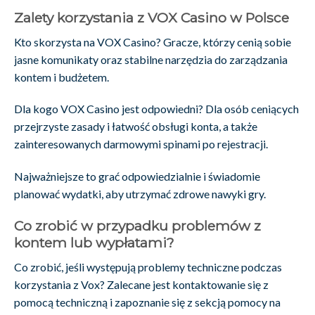
Zalety korzystania z VOX Casino w Polsce
Kto skorzysta na VOX Casino? Gracze, którzy cenią sobie
jasne komunikaty oraz stabilne narzędzia do zarządzania
kontem i budżetem.
Dla kogo VOX Casino jest odpowiedni? Dla osób ceniących
przejrzyste zasady i łatwość obsługi konta, a także
zainteresowanych darmowymi spinami po rejestracji.
Najważniejsze to grać odpowiedzialnie i świadomie
planować wydatki, aby utrzymać zdrowe nawyki gry.
Co zrobić w przypadku problemów z
kontem lub wypłatami?
Co zrobić, jeśli występują problemy techniczne podczas
korzystania z Vox? Zalecane jest kontaktowanie się z
pomocą techniczną i zapoznanie się z sekcją pomocy na