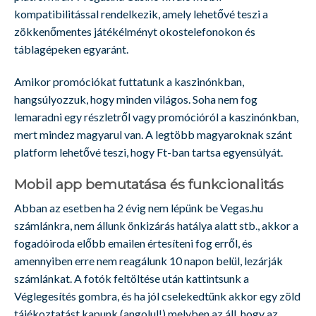
kompatibilitással rendelkezik, amely lehetővé teszi a
zökkenőmentes játékélményt okostelefonokon és
táblagépeken egyaránt.
Amikor promóciókat futtatunk a kaszinónkban,
hangsúlyozzuk, hogy minden világos. Soha nem fog
lemaradni egy részletről vagy promócióról a kaszinónkban,
mert mindez magyarul van. A legtöbb magyaroknak szánt
platform lehetővé teszi, hogy Ft-ban tartsa egyensúlyát.
Mobil app bemutatása és funkcionalitás
Abban az esetben ha 2 évig nem lépünk be Vegas.hu
számlánkra, nem állunk önkizárás hatálya alatt stb., akkor a
fogadóiroda előbb emailen értesíteni fog erről, és
amennyiben erre nem reagálunk 10 napon belül, lezárják
számlánkat. A fotók feltöltése után kattintsunk a
Véglegesítés gombra, és ha jól cselekedtünk akkor egy zöld
tájékoztatást kapunk (angolul!) melyben az áll, hogy az