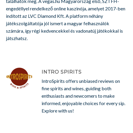
találhatók meg. A vegas.hu Magyarország első, SZTFH-
engedéllyel rendelkező online kaszinója, amelyet 2017-ben
indított az LVC Diamond Kft. A platform néhány
játékszolgáltatója jól ismert a magyar felhasználók
számára, így régi kedvencekkel és vadonatúj játékokkal is
játszhatsz.
INTRO SPIRITS
IntroSpirits offers unbiased reviews on
fine spirits and wines, guiding both
enthusiasts and newcomers to make
informed, enjoyable choices for every sip.
Explore with us!