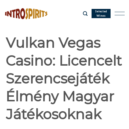
Skip
to
Selected
Wines
content
Vulkan Vegas
Casino: Licencelt
Szerencsejáték
Élmény Magyar
Játékosoknak