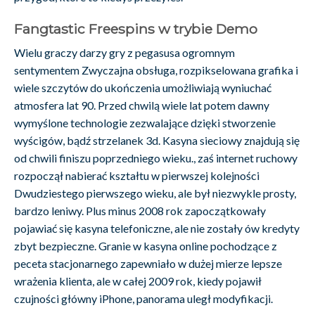
Fangtastic Freespins w trybie Demo
Wielu graczy darzy gry z pegasusa ogromnym
sentymentem Zwyczajna obsługa, rozpikselowana grafika i
wiele szczytów do ukończenia umożliwiają wyniuchać
atmosfera lat 90. Przed chwilą wiele lat potem dawny
wymyślone technologie zezwalające dzięki stworzenie
wyścigów, bądź strzelanek 3d. Kasyna sieciowy znajdują się
od chwili finiszu poprzedniego wieku., zaś internet ruchowy
rozpoczął nabierać kształtu w pierwszej kolejności
Dwudziestego pierwszego wieku, ale był niezwykle prosty,
bardzo leniwy. Plus minus 2008 rok zapoczątkowały
pojawiać się kasyna telefoniczne, ale nie zostały ów kredyty
zbyt bezpieczne. Granie w kasyna online pochodzące z
peceta stacjonarnego zapewniało w dużej mierze lepsze
wrażenia klienta, ale w całej 2009 rok, kiedy pojawił
czujności główny iPhone, panorama uległ modyfikacji.