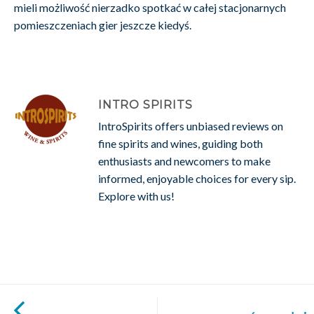
mieli możliwość nierzadko spotkać w całej stacjonarnych
pomieszczeniach gier jeszcze kiedyś.
INTRO SPIRITS
IntroSpirits offers unbiased reviews on
fine spirits and wines, guiding both
enthusiasts and newcomers to make
informed, enjoyable choices for every sip.
Explore with us!