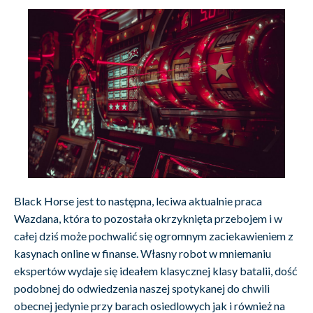
Black Horse jest to następna, leciwa aktualnie praca
Wazdana, która to pozostała okrzyknięta przebojem i w
całej dziś może pochwalić się ogromnym zaciekawieniem z
kasynach online w finanse. Własny robot w mniemaniu
ekspertów wydaje się ideałem klasycznej klasy batalii, dość
podobnej do odwiedzenia naszej spotykanej do chwili
obecnej jedynie przy barach osiedlowych jak i również na