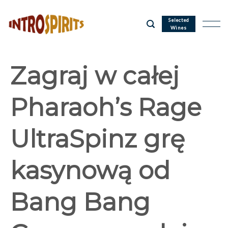
Skip
to
Selected
Wines
content
Zagraj w całej
Pharaoh’s Rage
UltraSpinz grę
kasynową od
Bang Bang