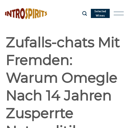
Skip
to
Selected
Wines
content
Zufalls-chats Mit
Fremden:
Warum Omegle
Nach 14 Jahren
Zusperrte