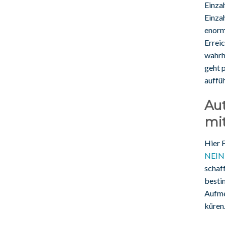
Einzah
Einza
enorm
Errei
wahrha
geht 
auffüh
Aut
mit
Hier F
NEIN 
schaf
bestim
Aufme
küren