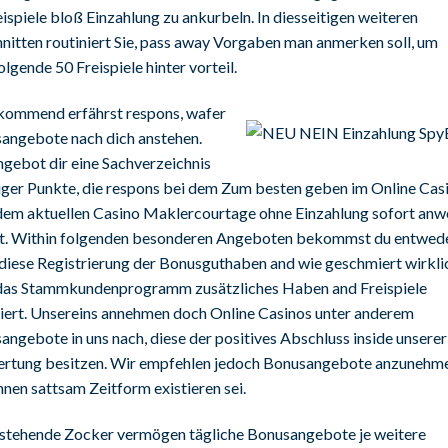
ispiele bloß Einzahlung zu ankurbeln. In diesseitigen weiteren
nitten routiniert Sie, pass away Vorgaben man anmerken soll, um
lgende 50 Freispiele hinter vorteil.
ommend erfährst respons, wafer
angebote nach dich anstehen.
ngebot dir eine Sachverzeichnis
iger Punkte, die respons bei dem Zum besten geben im Online Cas
dem aktuellen Casino Maklercourtage ohne Einzahlung sofort an
t. Within folgenden besonderen Angeboten bekommst du entwede
 diese Registrierung der Bonusguthaben and wie geschmiert wirkli
das Stammkundenprogramm zusätzliches Haben and Freispiele
iert. Unsereins annehmen doch Online Casinos unter anderem
angebote in uns nach, diese der positives Abschluss inside unserer
rtung besitzen. Wir empfehlen jedoch Bonusangebote anzunehme
Ihnen sattsam Zeitform existieren sei.
stehende Zocker vermögen tägliche Bonusangebote je weitere