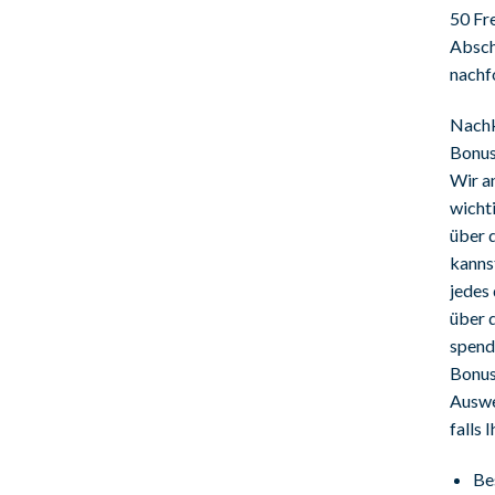
50 Fre
Absch
nachfo
Nachk
Bonus
Wir a
wicht
über 
kanns
jedes
über 
spend
Bonus
Auswe
falls 
Be