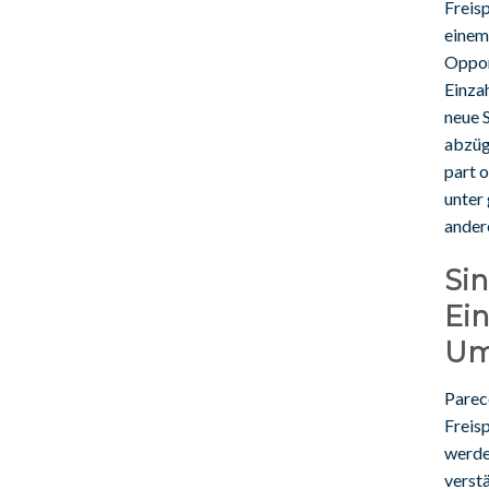
Freisp
einem
Oppor
Einza
neue S
abzüg
part 
unter 
ander
Sin
Ei
Um
Parece
Freis
werden
verst