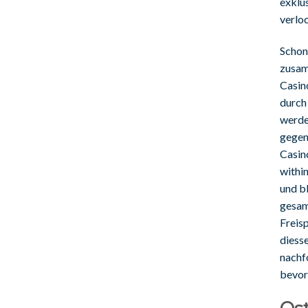
exklu
verlo
Schon 
zusam
Casin
durch
werden
gegen
Casino
withi
und b
gesam
Freis
diesse
nachf
bevor 