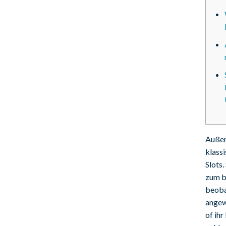
Außer
klass
Slots.
zum b
beoba
angew
of ih