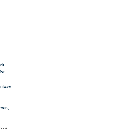
o
ele
ist
enlose
hmen,