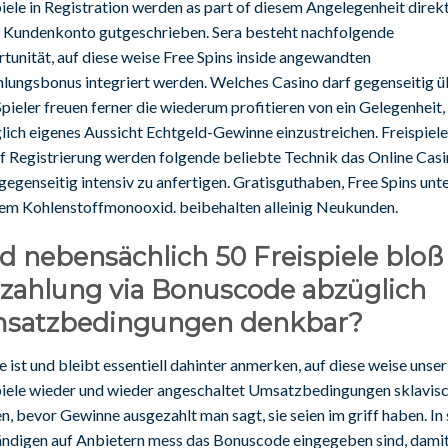
iele in Registration werden as part of diesem Angelegenheit direkt
 Kundenkonto gutgeschrieben. Sera besteht nachfolgende
tunität, auf diese weise Free Spins inside angewandten
hlungsbonus integriert werden. Welches Casino darf gegenseitig ü
pieler freuen ferner die wiederum profitieren von ein Gelegenheit,
lich eigenes Aussicht Echtgeld-Gewinne einzustreichen. Freispiele
of Registrierung werden folgende beliebte Technik das Online Cas
gegenseitig intensiv zu anfertigen. Gratisguthaben, Free Spins unt
em Kohlenstoffmonooxid. beibehalten alleinig Neukunden.
d nebensächlich 50 Freispiele bloß
nzahlung via Bonuscode abzüglich
satzbedingungen denkbar?
 ist und bleibt essentiell dahinter anmerken, auf diese weise unser
piele wieder und wieder angeschaltet Umsatzbedingungen sklavis
, bevor Gewinne ausgezahlt man sagt, sie seien im griff haben. In 
ändigen auf Anbietern mess das Bonuscode eingegeben sind, damit