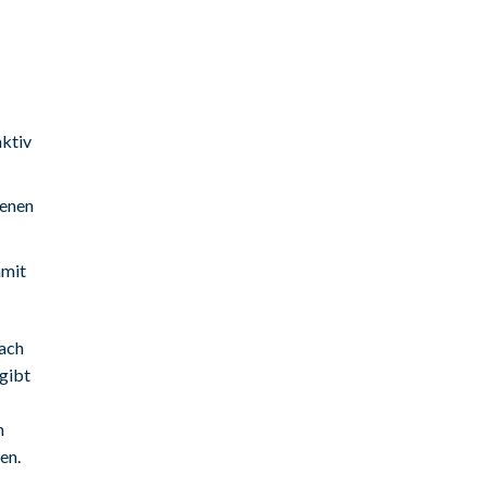
aktiv
denen
amit
fach
 gibt
n
en.