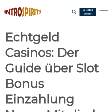
Skip
to
Selected
Wines
content
Echtgeld
Casinos: Der
Guide über Slot
Bonus
Einzahlung