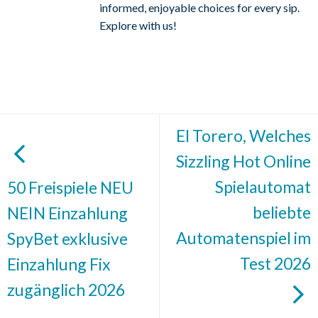
informed, enjoyable choices for every sip.
Explore with us!
El Torero, Welches
Sizzling Hot Online
Spielautomat
50 Freispiele NEU
beliebte
NEIN Einzahlung
Automatenspiel im
SpyBet exklusive
Test 2026
Einzahlung Fix
zugänglich 2026