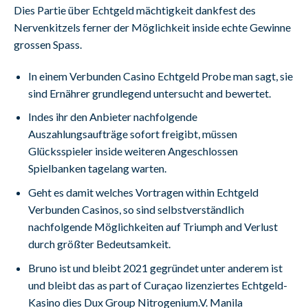
Dies Partie über Echtgeld mächtigkeit dankfest des
Nervenkitzels ferner der Möglichkeit inside echte Gewinne
grossen Spass.
In einem Verbunden Casino Echtgeld Probe man sagt, sie
sind Ernährer grundlegend untersucht and bewertet.
Indes ihr den Anbieter nachfolgende
Auszahlungsaufträge sofort freigibt, müssen
Glücksspieler inside weiteren Angeschlossen
Spielbanken tagelang warten.
Geht es damit welches Vortragen within Echtgeld
Verbunden Casinos, so sind selbstverständlich
nachfolgende Möglichkeiten auf Triumph and Verlust
durch größter Bedeutsamkeit.
Bruno ist und bleibt 2021 gegründet unter anderem ist
und bleibt das as part of Curaçao lizenziertes Echtgeld-
Kasino dies Dux Group Nitrogenium.V. Manila