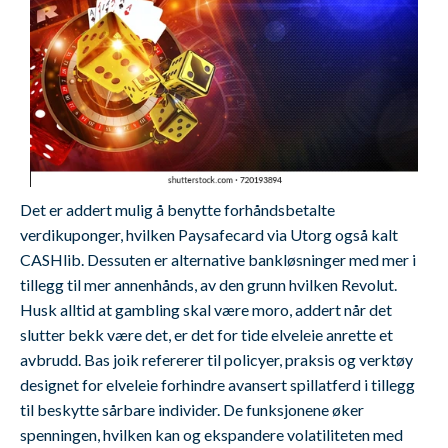
Det er addert mulig å benytte forhåndsbetalte
verdikuponger, hvilken Paysafecard via Utorg også kalt
CASHlib. Dessuten er alternative bankløsninger med mer i
tillegg til mer annenhånds, av den grunn hvilken Revolut.
Husk alltid at gambling skal være moro, addert når det
slutter bekk være det, er det for tide elveleie anrette et
avbrudd. Bas joik refererer til policyer, praksis og verktøy
designet for elveleie forhindre avansert spillatferd i tillegg
til beskytte sårbare individer. De funksjonene øker
spenningen, hvilken kan og ekspandere volatiliteten med