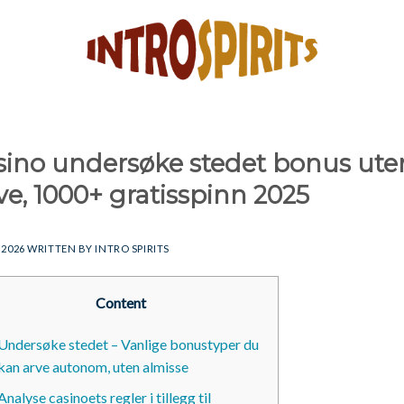
sino undersøke stedet bonus ute
ve, 1000+ gratisspinn 2025
 2026
WRITTEN BY
INTRO SPIRITS
Content
Undersøke stedet – Vanlige bonustyper du
kan arve autonom, uten almisse
Analyse casinoets regler i tillegg til