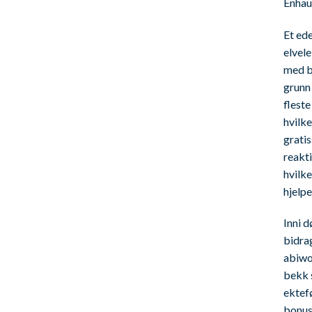
Enhaug
Et ede
elvel
med b
grunn 
fleste
hvilk
grati
reakti
hvilke
hjelp
Inni d
bidrag
abiwor
bekk s
ektefø
bonus