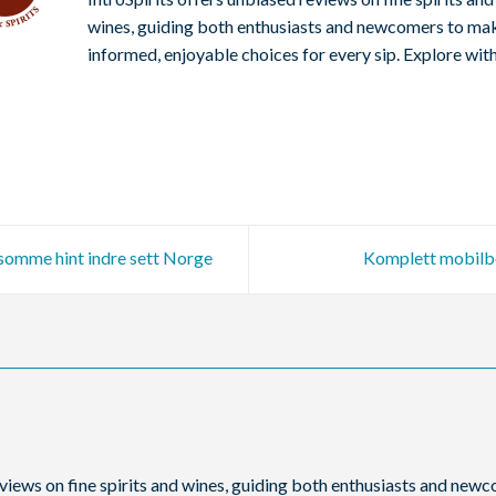
wines, guiding both enthusiasts and newcomers to ma
informed, enjoyable choices for every sip. Explore with
somme hint indre sett Norge
Komplett mobilbe
reviews on fine spirits and wines, guiding both enthusiasts and ne