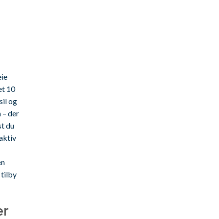
eie
et 10
sil og
 – der
st du
raktiv
en
 tilby
er