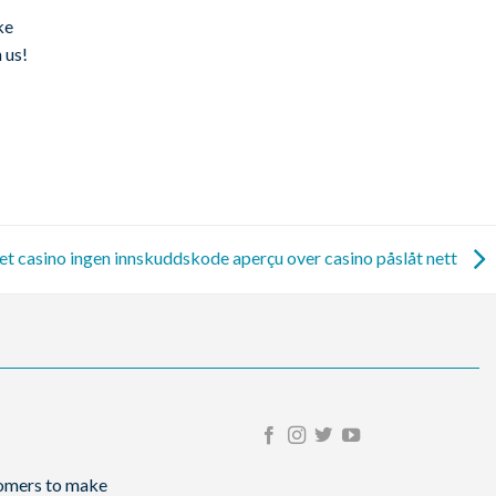
ke
 us!
t casino ingen innskuddskode aperçu over casino påslåt nett
wcomers to make