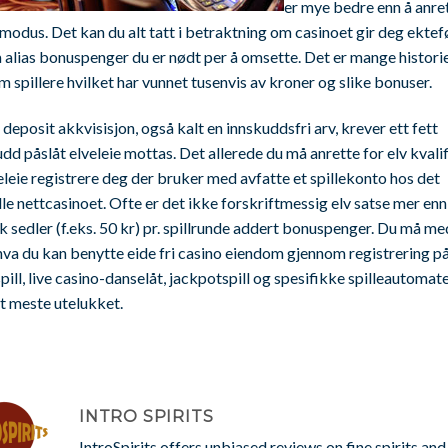
er mye bedre enn å anret
modus. Det kan du alt tatt i betraktning om casinoet gir deg ektef
 alias bonuspenger du er nødt per å omsette. Det er mange histori
 spillere hvilket har vunnet tusenvis av kroner og slike bonuser.
 deposit akkvisisjon, også kalt en innskuddsfri arv, krever ett fett
dd påslåt elveleie mottas. Det allerede du må anrette for elv kvalif
eleie registrere deg der bruker med avfatte et spillekonto hos det
le nettcasinoet. Ofte er det ikke forskriftmessig elv satse mer enn
k sedler (f.eks. 50 kr) pr. spillrunde addert bonuspenger. Du må me
hva du kan benytte eide fri casino eiendom gjennom registrering på
ill, live casino-danselåt, jackpotspill og spesifikke spilleautomate
t meste utelukket.
INTRO SPIRITS
IntroSpirits offers unbiased reviews on fine spirits and