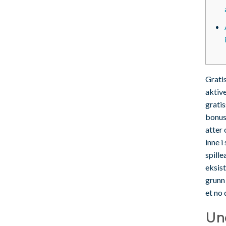
Gratis
aktiv
gratis
bonusp
atter 
inne i
spill
eksist
grunn 
et no 
Un