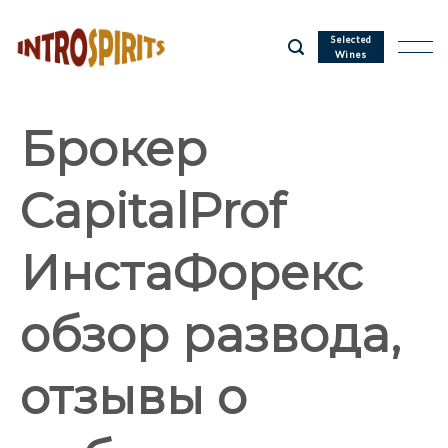
Skip
to
Selected
Wines
content
Брокер
CapitalProf
ИнстаФорекс
обзор развода,
отзывы о