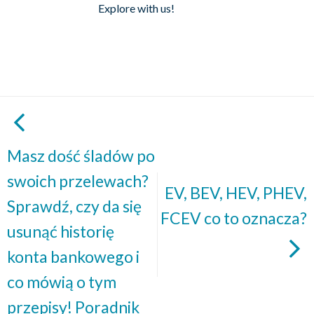
Explore with us!
Masz dość śladów po
swoich przelewach?
EV, BEV, HEV, PHEV,
Sprawdź, czy da się
FCEV co to oznacza?
usunąć historię
konta bankowego i
co mówią o tym
przepisy! Poradnik