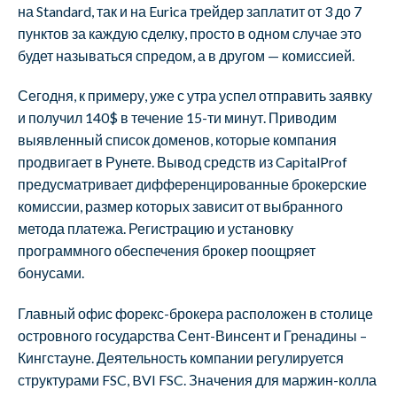
на Standard, так и на Eurica трейдер заплатит от 3 до 7
пунктов за каждую сделку, просто в одном случае это
будет называться спредом, а в другом — комиссией.
Сегодня, к примеру, уже с утра успел отправить заявку
и получил 140$ в течение 15-ти минут. Приводим
выявленный список доменов, которые компания
продвигает в Рунете. Вывод средств из CapitalProf
предусматривает дифференцированные брокерские
комиссии, размер которых зависит от выбранного
метода платежа. Регистрацию и установку
программного обеспечения брокер поощряет
бонусами.
Главный офис форекс-брокера расположен в столице
островного государства Сент-Винсент и Гренадины –
Кингстауне. Деятельность компании регулируется
структурами FSC, BVI FSC. Значения для маржин-колла