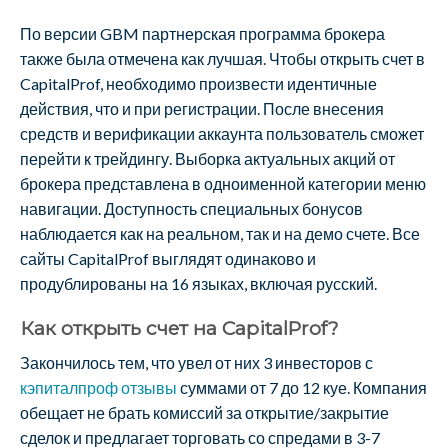
По версии GBM партнерская программа брокера
также была отмечена как лучшая. Чтобы открыть счет в
CapitalProf, необходимо произвести идентичные
действия, что и при регистрации. После внесения
средств и верификации аккаунта пользователь сможет
перейти к трейдингу. Выборка актуальных акций от
брокера представлена в одноименной категории меню
навигации. Доступность специальных бонусов
наблюдается как на реальном, так и на демо счете. Все
сайты CapitalProf выглядят одинаково и
продублированы на 16 языках, включая русский.
Как открыть счет на CapitalProf?
Закончилось тем, что увел от них 3 инвесторов с
кэпиталпроф отзывы
суммами от 7 до 12 куе. Компания
обещает не брать комиссий за открытие/закрытие
сделок и предлагает торговать со спредами в 3-7