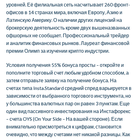
уровней. Её филиальная сеть насчитывает 260 фронт-
офисов в 14 странах мира, включая Европу, Азию и
Латинскую Америку. О наличии других лицензий на
брокерскую деятельность кроме двух вышеназванных
офшорных не сообщает. Профессиональный трейдер
и аналитик финансовых рынков. Лауреат финансовой
премии Олимп за изучении крипто индустрии.
Условия получения 55% бонуса просты – откройте и
пополните торговый счет любым удобном способом, а
затем отправьте заявку на получение бонуса. На
счетах типа Insta.Standard средний спред варьируется в
зависимости от выбранного торгового инструмента, но
у большинства валютных пар он равен 3 пунктам. Еще
один вид пассивного инвестирования на Инстафорекс
– счета OYS (On Your Side – На вашей стороне). Если
внимательно присмотреться к цифрам, становится
очевидно, что между счетами нет никакой разницы. Как