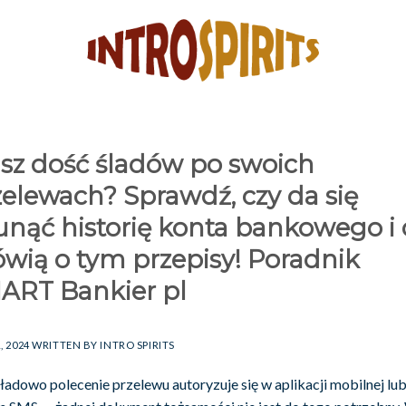
sz dość śladów po swoich
zelewach? Sprawdź, czy da się
unąć historię konta bankowego i 
wią o tym przepisy! Poradnik
ART Bankier pl
, 2024
WRITTEN BY
INTRO SPIRITS
ładowo polecenie przelewu autoryzuje się w aplikacji mobilnej lu