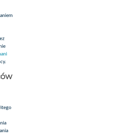
waniem
bez
nie
nani
cy.
ców
itego
nia
ania