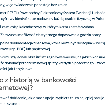
acy, więc świadczenie pozostaje bez zmian.
mer PESEL (Powszechny Elektroniczny System Ewidencji Ludności
-cyfrowy identyfikator nadawany każdej osobie fizycznej w Polsc
zł za miesiąc kalendarzowy, w którym karta została wydana.
Zazwyczaj możliwość elastycznego dopasowania godzin pracy.
 pełna dokumentacja finansowa, która może być dostępna w wersj
frowej (np. PDF) lub papierowej.
nki muszą jednak określić szczegółowe warunki, na jakich konsu
że dokonać przedterminowej spłaty kredytu hipotecznego – zar
ości, jak i częściowo.
o z historią w bankowości
ternetowej?
rawdź dokładnie, jakie masz opcje i wybierz to, co najlepiej pasuje
jej sytuacji.