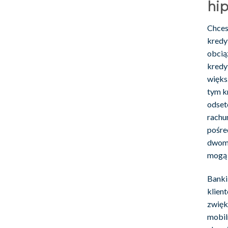
hip
Chces
kredy
obcią
kredyt
większ
tym k
odset
rachu
pośre
dwoma
mogą 
Banki 
klien
zwięk
mobil