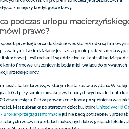
atę, co zmniejszy kredyt gotówkowy.
ca podczas urlopu macierzyńskieg
 mówi prawo?
 sposób przedsiębiorca dokładnie wie, które środki są firmowymi,
 prywatnymi. Takie działanie jest szczególnie praktyczne na wypa
li skarbowej. Jeśli rachunki są oddzielne, to kontroli będzie podl
ie konto firmowe, urzędnicy nie będą mieli wglądu do prywatnych
kcji przedsiębiorcy.
za miesiąc kalendarzowy, w którym karta została wydana. W kolej
ącach 0 zł przy sumie transakcji wykonanych wydana do konta kar
500 zł w miesiącu. 0 zł za prowadzenie konta po spełnieniu warun
ności. Masz ubranka po starszym dziecku, które
United World Ca
 – Broker-przegląd i informacje
już nie będą potrzebne? Sprzedaż
trzebnych rzeczy na portalach aukcyjnych lub w grupach lokalnyc
y sposób na szybki zarobek po porodzie.