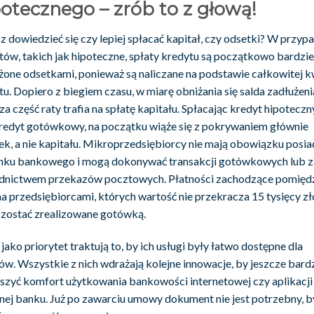
otecznego – zrób to z głową!
z dowiedzieć się czy lepiej spłacać kapitał, czy odsetki? W przyp
tów, takich jak hipoteczne, spłaty kredytu są początkowo bardzie
żone odsetkami, ponieważ są naliczane na podstawie całkowitej 
u. Dopiero z biegiem czasu, w miarę obniżania się salda zadłużeni
a część raty trafia na spłatę kapitału. Spłacając kredyt hipoteczn
redyt gotówkowy, na początku wiąże się z pokrywaniem głównie
ek, a nie kapitału. Mikroprzedsiębiorcy nie mają obowiązku posia
nku bankowego i mogą dokonywać transakcji gotówkowych lub z
dnictwem przekazów pocztowych. Płatności zachodzące pomięd
 przedsiębiorcami, których wartość nie przekracza 15 tysięcy zł
zostać zrealizowane gotówką.
jako priorytet traktują to, by ich usługi były łatwo dostępne dla
tów. Wszystkie z nich wdrażają kolejne innowacje, by jeszcze bardz
szyć komfort użytkowania bankowości internetowej czy aplikacji
nej banku. Już po zawarciu umowy dokument nie jest potrzebny, b