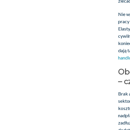
zleca
Nie w
pracy
Elast
cywil
konie
dają 
hand
Ob
– c
Brak 
sekto
koszt
nadpł
zadłu
dodat