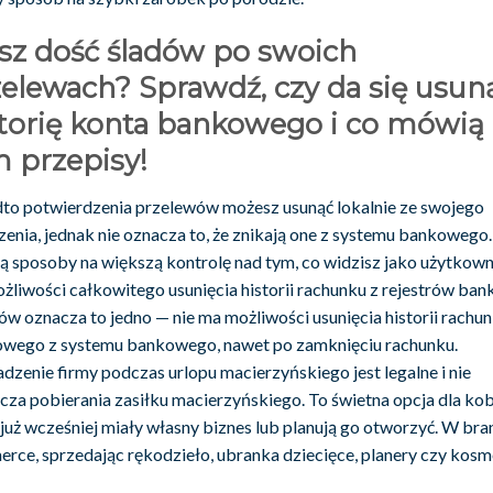
sz dość śladów po swoich
elewach? Sprawdź, czy da się usun
torię konta bankowego i co mówią
 przepisy!
to potwierdzenia przelewów możesz usunąć lokalnie ze swojego
zenia, jednak nie oznacza to, że znikają one z systemu bankowego
eją sposoby na większą kontrolę nad tym, co widzisz jako użytkowni
żliwości całkowitego usunięcia historii rachunku z rejestrów bank
tów oznacza to jedno — nie ma możliwości usunięcia historii rachu
wego z systemu bankowego, nawet po zamknięciu rachunku.
dzenie firmy podczas urlopu macierzyńskiego jest legalne i nie
cza pobierania zasiłku macierzyńskiego. To świetna opcja dla kob
 już wcześniej miały własny biznes lub planują go otworzyć. W bra
rce, sprzedając rękodzieło, ubranka dziecięce, planery czy kosm