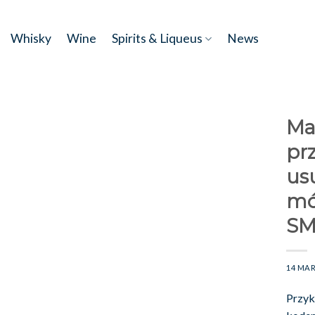
Skip
to
Whisky
Wine
Spirits & Liqueus
News
content
Ma
pr
us
mó
SM
14 MAR
Przyk