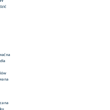
 W
dzić
wać na
dla
diów
wa na
ca na
nku