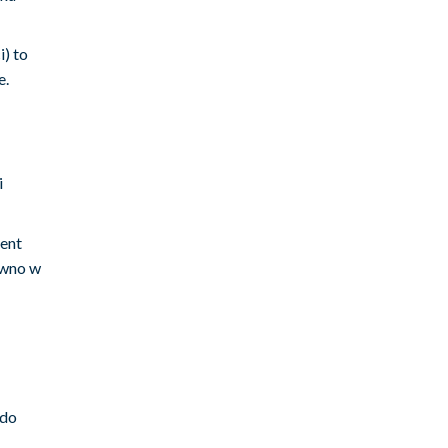
) to
e.
i
ment
ówno w
 do