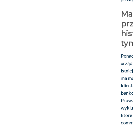
Ma
prz
his
tym
Ponad
urząd
istni
ma mo
klien
banko
Prowa
wyklu
które
comme