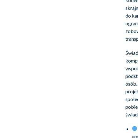
kodem
skraj
do ka
ogran
zobow
trans
Świad
kompl
wspom
podst
osób,
proje
społe
pobie
świad
um