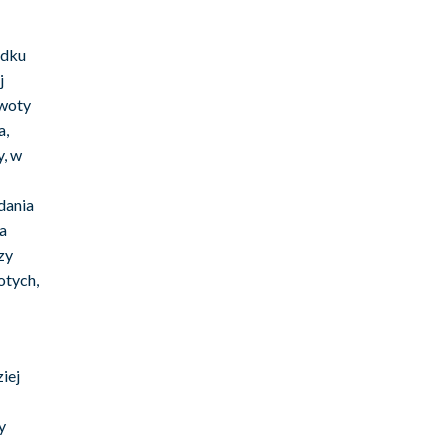
adku
j
kwoty
a,
y, w
dania
a
zy
otych,
iej
y