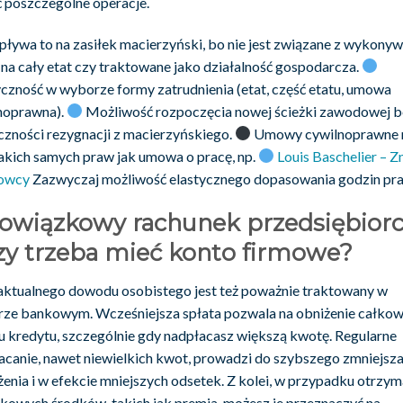
ć poszczególne operacje.
pływa to na zasiłek macierzyński, bo nie jest związane z wykony
 na cały etat czy traktowane jako działalność gospodarcza.
yczność w wyborze formy zatrudnienia (etat, część etatu, umowa
noprawna).
Możliwość rozpoczęcia nowej ścieżki zawodowej 
czności rezygnacji z macierzyńskiego.
Umowy cywilnoprawne 
takich samych praw jak umowa o pracę, np.
Louis Baschelier – Z
lowcy
Zazwyczaj możliwość elastycznego dopasowania godzin pra
owiązkowy rachunek przedsiębior
zy trzeba mieć konto firmowe?
aktualnego dowodu osobistego jest też poważnie traktowany w
rze bankowym. Wcześniejsza spłata pozwala na obniżenie całkow
u kredytu, szczególnie gdy nadpłacasz większą kwotę. Regularne
acanie, nawet niewielkich kwot, prowadzi do szybszego zmniejsza
żenia i w efekcie mniejszych odsetek. Z kolei, w przypadku otrzym
kowych środków, takich jak premia, możesz je przeznaczyć na