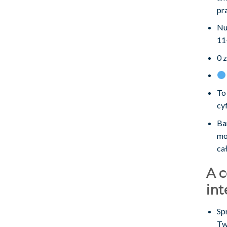
pr
Nu
11
0 
To
cy
Ba
mo
cał
A c
in
Sp
Two