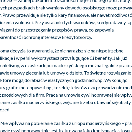
 SMS — żadnej dokument tożsamości nie jest do tego potrzebny.
nych przypadkach brak wymiany dowodu osobistego może prowa
r. Prawo przewiduje nie tylko kary finansowe, ale nawet możliwość
iczenia wolności. Przy ustalaniu tych warunków, kredytodawcy są
iązani do przestrzegania przepisów prawa, co zapewnia
parentność i ochronę interesów kredytobiorcy.
oma decyzja to gwarancja, że nie narazisz się na niepotrzebne
ikacje i w pełni wykorzystasz przysługujące Ci benefity. Jak już
nieliśmy, w czasie urlopu macierzyńskiego można legalnie praco
awie umowy zlecenia lub umowy o dzieło. To świetne rozwiązanie 
 które mogą dorabiać w elastycznych godzinach, np. Wykonując
kty graficzne, copywriting, korektę tekstów czy prowadzenie me
cznościowych dla firm. Praca na umowie cywilnoprawnej nie wpły
ranie zasiłku macierzyńskiego, więc nie trzeba obawiać się utraty
czeń.
Nie wpływa na pobieranie zasiłku z urlopu macierzyńskiego – pra
owie cywilnoprawnej nie jest traktowana jako kontynuacja stosu