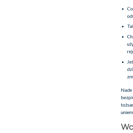
Co
od
Ta
Ch
uż
re
Je
dz
zm
Nade 
bezpi
tożsa
uniem
Wcz