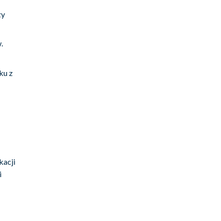
zy
.
ku z
kacji
i