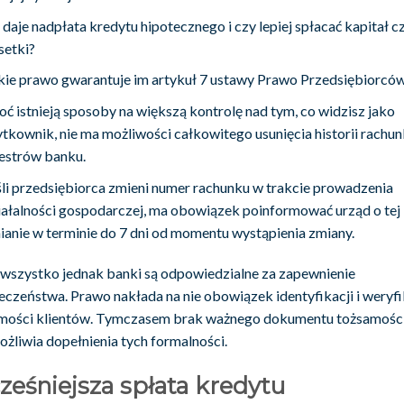
 daje nadpłata kredytu hipotecznego i czy lepiej spłacać kapitał c
setki?
kie prawo gwarantuje im artykuł 7 ustawy Prawo Przedsiębiorców
oć istnieją sposoby na większą kontrolę nad tym, co widzisz jako
ytkownik, nie ma możliwości całkowitego usunięcia historii rachun
jestrów banku.
śli przedsiębiorca zmieni numer rachunku w trakcie prowadzenia
iałalności gospodarczej, ma obowiązek poinformować urząd o tej
ianie w terminie do 7 dni od momentu wystąpienia zmiany.
wszystko jednak banki są odpowiedzialne za zapewnienie
eczeństwa. Prawo nakłada na nie obowiązek identyfikacji i weryfi
mości klientów. Tymczasem brak ważnego dokumentu tożsamośc
ożliwia dopełnienia tych formalności.
eśniejsza spłata kredytu