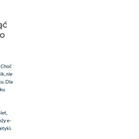
ąć
 o
. Choć
k, nie
u. Dla
nku
iet,
nży e-
etyki.