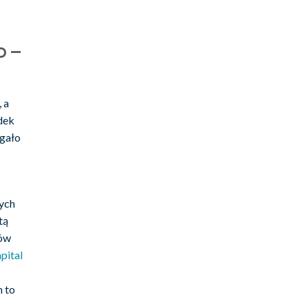
o –
 a
dek
egało
nych
tą
ków
pital
h to