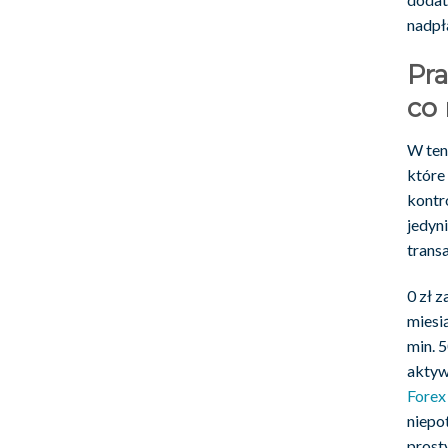
nadpł
Pra
co
W ten
które
kontro
jedyn
transa
0 zł 
miesi
min. 
aktyw
Forex
niepo
prost