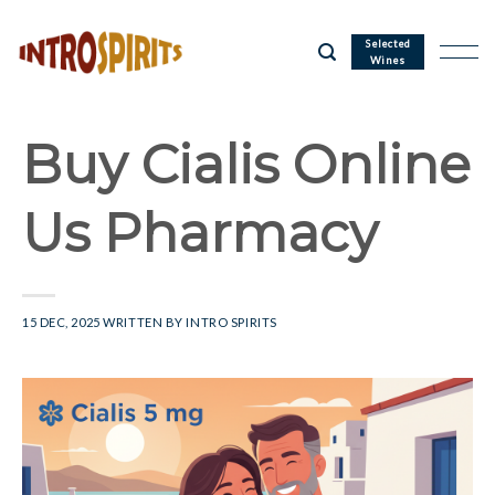
Skip
to
Selected
Wines
content
Buy Cialis Online
Us Pharmacy
15 DEC, 2025
WRITTEN BY
INTRO SPIRITS