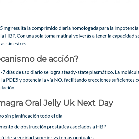
s 5 mg resulta la comprimido diaria homologada para la impotencia 
la HBP. Con una sola toma matinal volverás a tener la capacidad s
as sin estrés.
canismo de acción?
-7 días de uso diario se logra steady-state plasmático. La molécul
 la PDE5 y potencia la vía NO, facilitando erecciones suficientes 
ulación.
agra Oral Jelly Uk Next Day
o sin planificación todo el día
mento de obstrucción prostática asociados a HBP
rfil de seguridad superior vs tomas puntuales