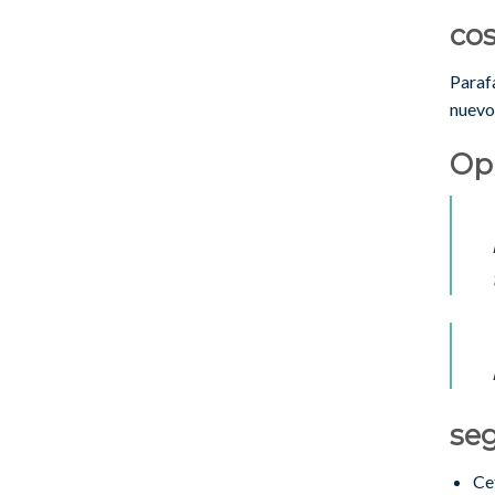
co
Paraf
nuevo
Opi
se
Ce