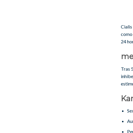
Ciali
como 
24 hor
me
Tras 5
inhibe
estim
Kam
Sex
Au
Pe