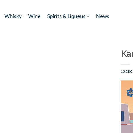
Skip
to
Whisky
Wine
Spirits & Liqueus
News
content
Kam
15 DEC