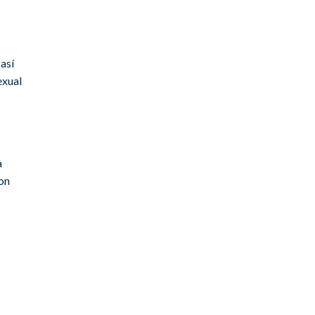
así
exual
a
con