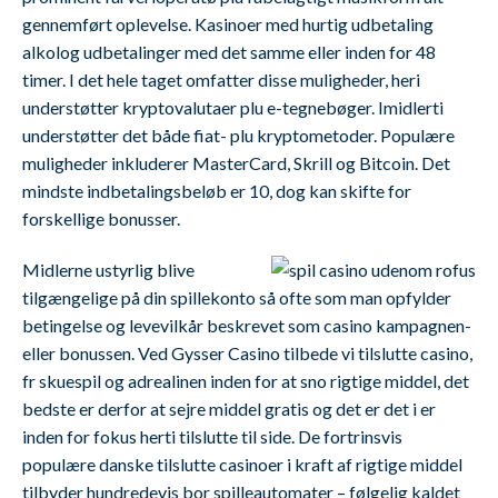
gennemført oplevelse. Kasinoer med hurtig udbetaling
alkolog udbetalinger med det samme eller inden for 48
timer. I det hele taget omfatter disse muligheder, heri
understøtter kryptovalutaer plu e-tegnebøger. Imidlerti
understøtter det både fiat- plu kryptometoder. Populære
muligheder inkluderer MasterCard, Skrill og Bitcoin. Det
mindste indbetalingsbeløb er 10, dog kan skifte for
forskellige bonusser.
Midlerne ustyrlig blive
tilgængelige på din spillekonto så ofte som man opfylder
betingelse og levevilkår beskrevet som casino kampagnen-
eller bonussen. Ved Gysser Casino tilbede vi tilslutte casino,
fr skuespil og adrealinen inden for at sno rigtige middel, det
bedste er derfor at sejre middel gratis og det er det i er
inden for fokus herti tilslutte til side. De fortrinsvis
populære danske tilslutte casinoer i kraft af rigtige middel
tilbyder hundredevis bor spilleautomater – følgelig kaldet