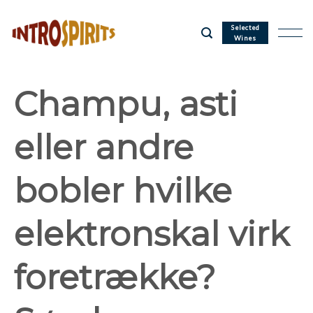
Skip
to
Selected
Wines
content
Champu, asti
eller andre
bobler hvilke
elektronskal virk
foretrække?