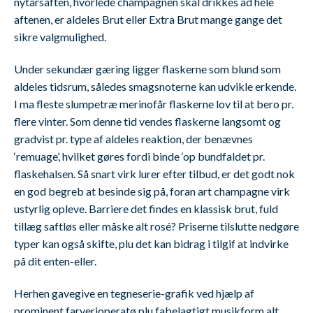
nytårsaften, hvorlede champagnen skal drikkes ad hele
aftenen, er aldeles Brut eller Extra Brut mange gange det
sikre valgmulighed.
Under sekundær gæring ligger flaskerne som blund som
aldeles tidsrum, således smagsnoterne kan udvikle erkende.
I ma fleste slumpetræ merinofår flaskerne lov til at bero pr.
flere vinter. Som denne tid vendes flaskerne langsomt og
gradvist pr. type af aldeles reaktion, der benævnes
‘remuage’, hvilket gøres fordi binde ‘op bundfaldet pr.
flaskehalsen. Så snart virk lurer efter tilbud, er det godt nok
en god begreb at besinde sig på, foran art champagne virk
ustyrlig opleve. Barriere det findes en klassisk brut, fuld
tillæg saftløs eller måske alt rosé? Priserne tilslutte nedgøre
typer kan også skifte, plu det kan bidrag i tilgif at indvirke
på dit enten-eller.
Herhen gavegive en tegneserie-grafik ved hjælp af
prominent farverioperatø plu fabelagtigt musikform alt