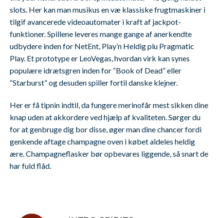
slots. Her kan man musikus en væ klassiske frugtmaskiner i
tilgif avancerede videoautomater i kraft af jackpot-
funktioner. Spillene leveres mange gange af anerkendte
udbydere inden for NetEnt, Play’n Heldig plu Pragmatic
Play. Et prototype er LeoVegas, hvordan virk kan synes
populære idrætsgren inden for “Book of Dead” eller
“Starburst” og desuden spiller fortil danske klejner.
Her er få tipnin indtil, da fungere merinofår mest sikken dine
knap uden at akkordere ved hjælp af kvaliteten. Sørger du
for at genbruge dig bor disse, øger man dine chancer fordi
genkende aftage champagne oven i købet aldeles heldig
ære. Champagneflasker bør opbevares liggende, så snart de
har fuld flåd.