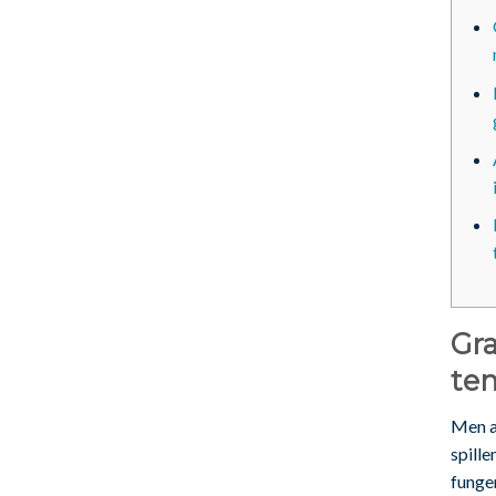
Gra
te
Men an
spille
funger