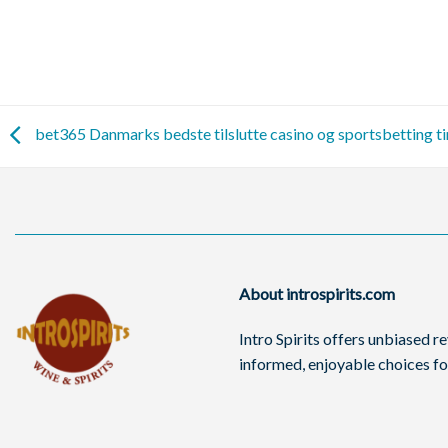
bet365 Danmarks bedste tilslutte casino og sportsbetting t
About introspirits.com
Intro Spirits offers unbiased 
informed, enjoyable choices for