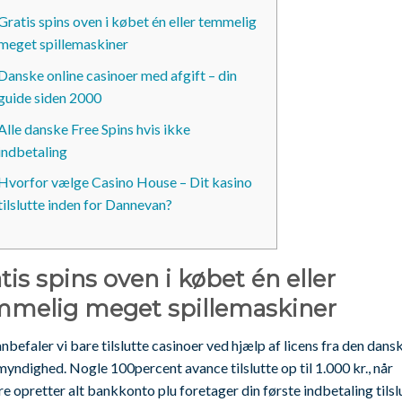
Gratis spins oven i købet én eller temmelig
meget spillemaskiner
Danske online casinoer med afgift – din
guide siden 2000
Alle danske Free Spins hvis ikke
indbetaling
Hvorfor vælge Casino House – Dit kasino
tilslutte inden for Dannevan?
tis spins oven i købet én eller
mmelig meget spillemaskiner
befaler vi bare tilslutte casinoer ved hjælp af licens fra den dans
myndighed. Nogle 100percent avance tilslutte op til 1.000 kr., når
e opretter alt bankkonto plu foretager din første indbetaling tilsl