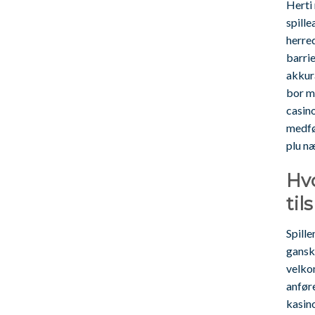
Herti
spill
herre
barri
akkura
bor m
casino
medfø
plu n
Hvo
til
Spille
ganske
velko
anfør
kasin