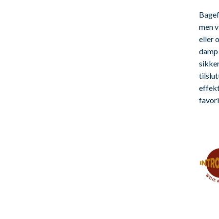
Bagef
men vi
eller 
damp f
sikker
tilslu
effek
favori