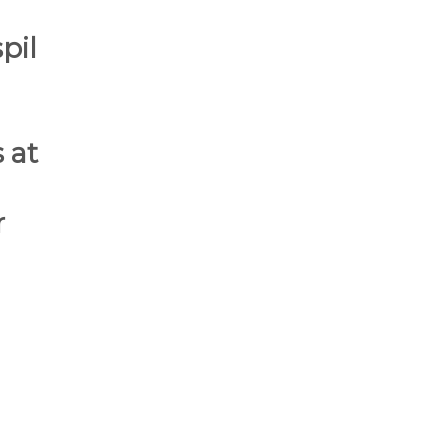
pil
 at
r