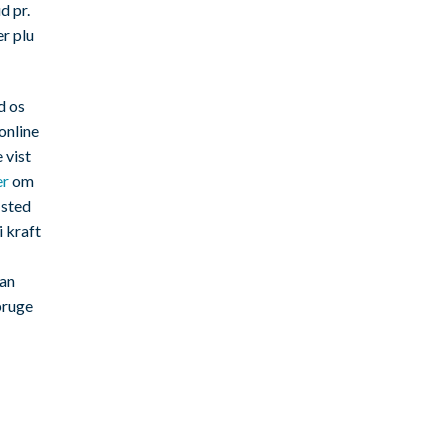
d pr.
er plu
d os
online
 vist
er
om
 sted
i kraft
man
bruge