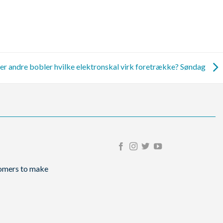
ler andre bobler hvilke elektronskal virk foretrække? Søndag
wcomers to make