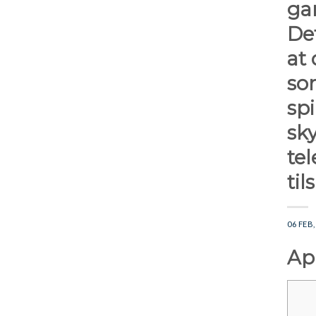
gan
De
at
som
spi
sk
te
til
06 FEB,
‎‎