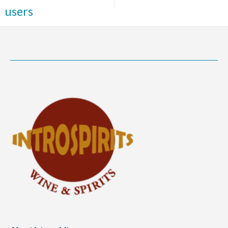
users