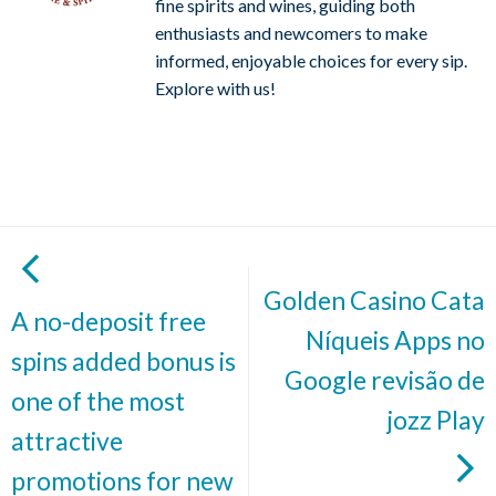
fine spirits and wines, guiding both
enthusiasts and newcomers to make
informed, enjoyable choices for every sip.
Explore with us!
Golden Casino Cata
A no-deposit free
Níqueis Apps no
spins added bonus is
Google revisão de
one of the most
jozz Play
attractive
promotions for new