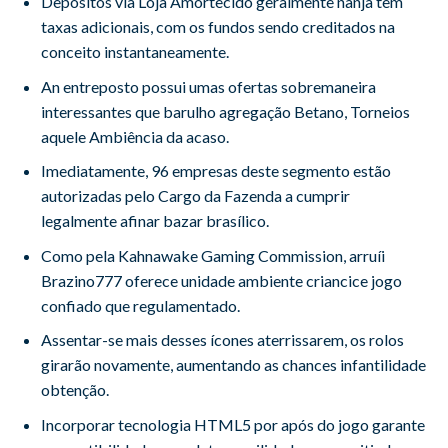
Depósitos via Loja Amortecido geralmente nanja têm
taxas adicionais, com os fundos sendo creditados na
conceito instantaneamente.
An entreposto possui umas ofertas sobremaneira
interessantes que barulho agregação Betano, Torneios
aquele Ambiência da acaso.
Imediatamente, 96 empresas deste segmento estão
autorizadas pelo Cargo da Fazenda a cumprir
legalmente afinar bazar brasílico.
Como pela Kahnawake Gaming Commission, arruíi
Brazino777 oferece unidade ambiente criancice jogo
confiado que regulamentado.
Assentar-se mais desses ícones aterrissarem, os rolos
girarão novamente, aumentando as chances infantilidade
obtenção.
Incorporar tecnologia HTML5 por após do jogo garante