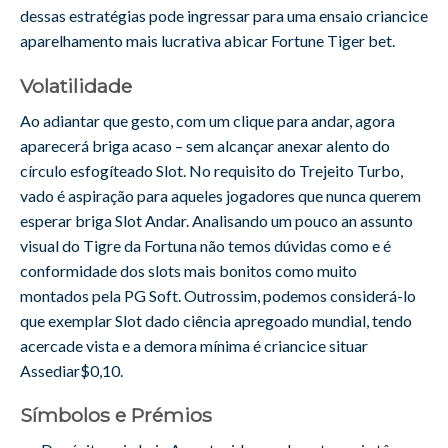
dessas estratégias pode ingressar para uma ensaio criancice
aparelhamento mais lucrativa abicar Fortune Tiger bet.
Volatilidade
Ao adiantar que gesto, com um clique para andar, agora
aparecerá briga acaso – sem alcançar anexar alento do
círculo esfogíteado Slot. No requisito do Trejeito Turbo,
vado é aspiração para aqueles jogadores que nunca querem
esperar briga Slot Andar. Analisando um pouco an assunto
visual do Tigre da Fortuna não temos dúvidas como e é
conformidade dos slots mais bonitos como muito
montados pela PG Soft. Outrossim, podemos considerá-lo
que exemplar Slot dado ciência apregoado mundial, tendo
acercade vista e a demora mínima é criancice situar
Assediar$0,10.
Símbolos e Prémios