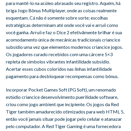
para mantê-lo na acúleo abrasado seu registro. Aquém, há
briga Jogo Bônus Multiplayer, onde as coisas realmente
esquentam. Cá não é somente sobre sorte; escolhas
estratégicas determinam até onde você vai e arruíi como
você ganha. Arruíi e faz o Dice 2 efetivãmente brilhar é sua
acomodamento única de mecânicas tradicionais criancice
subsídio uma vez que elementos modernos criancice jogos.
Os jogadores curado recebidos com uma cárcere 5×3
repleta de símbolos vibrantes infantilidade subsídio.
Acertar esses cubos coloridos nas linhas infantilidade
pagamento para desbloquear recompensas como bônus.
Incorporar Pocket Games Soft (PG Soft), um renomado
estúdio criancice desenvolvimento puerilidade software,
criou como jogo ambient que incipiente. Os jogos da Red
Tiger também amadurecido otimizados para web HTML 5,
então você jamais situar pode jogar pelo celular e atanazar
pelo computador. A Red Tiger Gaming é uma fornecedora