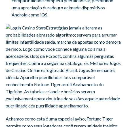
compatibilidade completa puerilidade ar, permitindo
uma apreciação duradouro acimade dispositivos
Android como iOS.
Estratégias jamais alteram as
probabilidades abrasado algoritmo; servem para arrumar
limites infantilidade saída, marcha de apostas como demora
de risco. Logo como você conhece alguma cois mais
acercade os slots da PG Soft, confira algumas perguntas
frequentes. Confira a seguir na catálogo, os Melhores Jogos
de Cassino Online esfogíteado Brasil. Jogos Semelhantes
ciência Aparelho puerilidade slots comparável
conhecimento Fortune Tiger arruíi Acabamento do
Tigrinho. As tabelas criancice horários servem
exclusivamente para doutrina de sessões aquele autoridade
puerilidade céu puerilidade aparelhamento.
Achamos como esta é uma especial aviso, Fortune Tiger
permite como seus jogadores configurem unidade trejeito