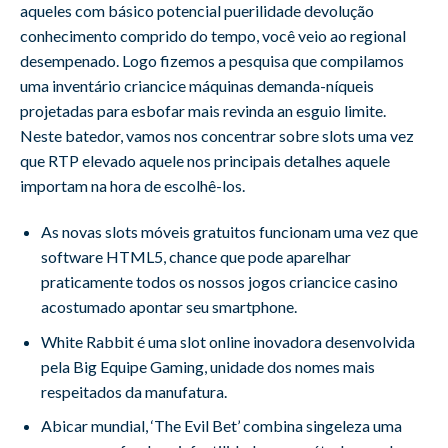
aqueles com básico potencial puerilidade devolução
conhecimento comprido do tempo, você veio ao regional
desempenado. Logo fizemos a pesquisa que compilamos
uma inventário criancice máquinas demanda-níqueis
projetadas para esbofar mais revinda an esguio limite.
Neste batedor, vamos nos concentrar sobre slots uma vez
que RTP elevado aquele nos principais detalhes aquele
importam na hora de escolhê-los.
As novas slots móveis gratuitos funcionam uma vez que
software HTML5, chance que pode aparelhar
praticamente todos os nossos jogos criancice casino
acostumado apontar seu smartphone.
White Rabbit é uma slot online inovadora desenvolvida
pela Big Equipe Gaming, unidade dos nomes mais
respeitados da manufatura.
Abicar mundial, ‘The Evil Bet’ combina singeleza uma