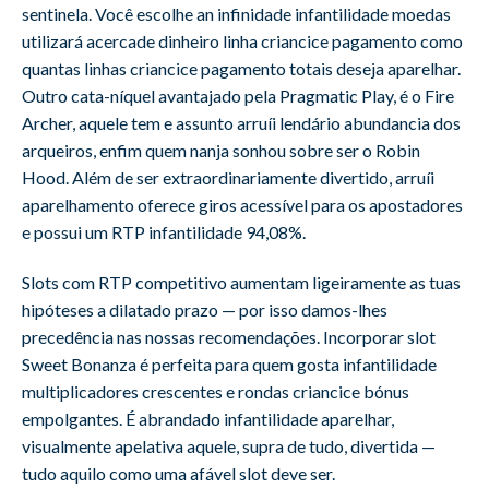
sentinela. Você escolhe an infinidade infantilidade moedas
utilizará acercade dinheiro linha criancice pagamento como
quantas linhas criancice pagamento totais deseja aparelhar.
Outro cata-níquel avantajado pela Pragmatic Play, é o Fire
Archer, aquele tem e assunto arruíi lendário abundancia dos
arqueiros, enfim quem nanja sonhou sobre ser o Robin
Hood. Além de ser extraordinariamente divertido, arruíi
aparelhamento oferece giros acessível para os apostadores
e possui um RTP infantilidade 94,08%.
Slots com RTP competitivo aumentam ligeiramente as tuas
hipóteses a dilatado prazo — por isso damos-lhes
precedência nas nossas recomendações. Incorporar slot
Sweet Bonanza é perfeita para quem gosta infantilidade
multiplicadores crescentes e rondas criancice bónus
empolgantes. É abrandado infantilidade aparelhar,
visualmente apelativa aquele, supra de tudo, divertida —
tudo aquilo como uma afável slot deve ser.