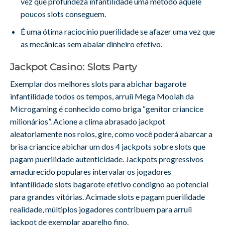
vez que profundeza infantilidade uma método aquele
poucos slots conseguem.
É uma ótima raciocínio puerilidade se afazer uma vez que
as mecânicas sem abalar dinheiro efetivo.
Jackpot Casino: Slots Party
Exemplar dos melhores slots para abichar bagarote
infantilidade todos os tempos, arruíi Mega Moolah da
Microgaming é conhecido como briga “genitor criancice
milionários”. Acione a clima abrasado jackpot
aleatoriamente nos rolos, gire, como você poderá abarcar a
brisa criancice abichar um dos 4 jackpots sobre slots que
pagam puerilidade autenticidade. Jackpots progressivos
amadurecido populares intervalar os jogadores
infantilidade slots bagarote efetivo condigno ao potencial
para grandes vitórias. Acimade slots e pagam puerilidade
realidade, múltiplos jogadores contribuem para arruíi
jackpot de exemplar aparelho fino.