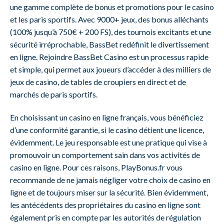
une gamme complète de bonus et promotions pour le casino
et les paris sportifs. Avec 9000+ jeux, des bonus alléchants
(100% jusqu’à 750€ + 200 FS), des tournois excitants et une
sécurité irréprochable, BassBet redéfinit le divertissement
en ligne. Rejoindre BassBet Casino est un processus rapide
et simple, qui permet aux joueurs d’accéder à des milliers de
jeux de casino, de tables de croupiers en direct et de
marchés de paris sportifs.
En choisissant un casino en ligne français, vous bénéficiez
d’une conformité garantie, si le casino détient une licence,
évidemment. Le jeu responsable est une pratique qui vise à
promouvoir un comportement sain dans vos activités de
casino en ligne. Pour ces raisons, PlayBonus.fr vous
recommande de ne jamais négliger votre choix de casino en
ligne et de toujours miser sur la sécurité. Bien évidemment,
les antécédents des propriétaires du casino en ligne sont
également pris en compte par les autorités de régulation