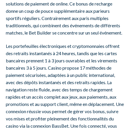
solutions de paiement de online. Ce bonus de recharge
donne un coup de pouce supplémentaire aux parieurs
sportifs réguliers. Contrairement aux paris multiples
traditionnels, qui combinent des événements de différents
matches, le Bet Builder se concentre sur un seul événement.
Les portefeuilles électroniques et cryptomonnaies offrent
des retraits instantanés à 24 heures, tandis que les cartes
bancaires prennent 1 à 3 jours ouvrables et les virements
bancaires 3 à 5 jours. Casino propose 17 méthodes de
paiement sécurisées, adaptées à un public international,
avec des dépôts instantanés et des retraits rapides. La
navigation reste fluide, avec des temps de chargement
rapides et un accès complet aux jeux, aux paiements, aux
promotions et au support client, même en déplacement. Une
connexion réussie vous permet de gérer vos bonus, suivre
vos mises et profiter pleinement des fonctionnalités du
casino via la connexion BassBet. Une fois connecté, vous