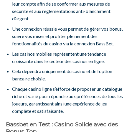
leur compte afin de se conformer aux mesures de
sécurité et aux réglementations anti-blanchiment
d’argent.
Une connexion réussie vous permet de gérer vos bonus,
suivre vos mises et profiter pleinement des
fonctionnalités du casino via la connexion BassBet.
Les casinos mobiles représentent une tendance
croissante dans le secteur des casinos en ligne.
Cela dépendra uniquement du casino et de l’option
bancaire choisie.
Chaque casino ligne s’efforce de proposer un catalogue
riche et varié pour répondre aux préférences de tous les
joueurs, garantissant ainsi une expérience de jeu
complète et satisfaisante.
Bassbet en Test : Casino Solide avec des
Bonus Top