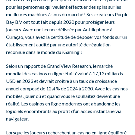
pour les personnes qui veulent effectuer des spins sur les
meilleures machines à sous du marché ! Ses créateurs Purple
Bay B.V ont tout fait depuis 2020 pour protéger leurs
joueurs. Avec une licence délivrée par Antillephone à
Curaçao, vous avez la certitude de déposer vos fonds sur un
établissement audité par une autorité de régulation
reconnue dans le monde du iGaming !
Selon un rapport de Grand View Research, le marché
mondial des casinos en ligne était évalué à 17,13 milliards
USD en 2023 et devrait croître à un taux de croissance
annuel composé de 12,4 % de 2024 à 2030. Avec les casinos
mobiles, jouer où et quand vous le souhaitez devient une
réalité. Les casinos en ligne modernes ont abandonné les
logiciels encombrants au profit d’un accès instantané via
navigateur.
Lorsque les joueurs recherchent un casino en ligne équilibré