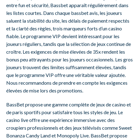
entre fun et sécurité, Bassbet apparaît régulièrement dans
les listes courtes. Dans chaque bassbet avis, les joueurs
saluent la stabilité du site, les délais de paiement respectés
et la clarté des règles, trois marqueurs forts d’un casino
fiable. Le programme VIP devient intéressant pour les
joueurs réguliers, tandis que la sélection de jeux continue de
croître. Les exigences de mise élevées de 35x rendent les
bonus peu attrayants pour les joueurs occasionnels. Les gros
joueurs trouvent des limites suffisamment élevées, tandis
que le programme VIP offre une véritable valeur ajoutée.
Nous recommandons de prendre en compte les exigences
élevées de mise lors des promotions.
BassBet propose une gamme complète de jeux de casino et
de paris sportifs pour satisfaire tous les styles de jeu. Le
casino live offre une expérience immersive avec des
croupiers professionnels et des jeux télévisés comme Sweet
Bonanza Candy Land et Monopoly Live. BassBet propose