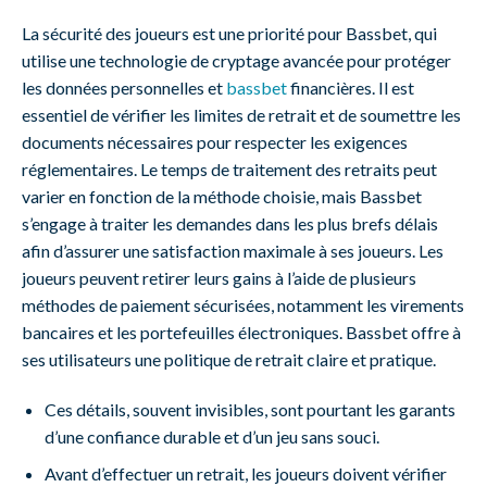
La sécurité des joueurs est une priorité pour Bassbet, qui
utilise une technologie de cryptage avancée pour protéger
les données personnelles et
bassbet
financières. Il est
essentiel de vérifier les limites de retrait et de soumettre les
documents nécessaires pour respecter les exigences
réglementaires. Le temps de traitement des retraits peut
varier en fonction de la méthode choisie, mais Bassbet
s’engage à traiter les demandes dans les plus brefs délais
afin d’assurer une satisfaction maximale à ses joueurs. Les
joueurs peuvent retirer leurs gains à l’aide de plusieurs
méthodes de paiement sécurisées, notamment les virements
bancaires et les portefeuilles électroniques. Bassbet offre à
ses utilisateurs une politique de retrait claire et pratique.
Ces détails, souvent invisibles, sont pourtant les garants
d’une confiance durable et d’un jeu sans souci.
Avant d’effectuer un retrait, les joueurs doivent vérifier